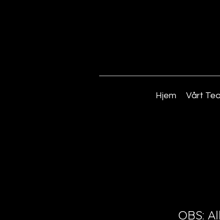
Hjem
Vårt Te
OBS: Al