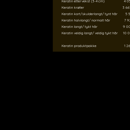
Keratin ettervekst (3-4 cm) 4 05
Keratin krøller 3 661,
Keratin kort/skulderlangt/ tynt hår 5 5
Keratin halvlangt/ normalt hår 7 92
Keratin langt/ tykt hår 9 00
Keratin veldig langt/ veldig tykt hår 10 0
Keratin produktpakke 1 26