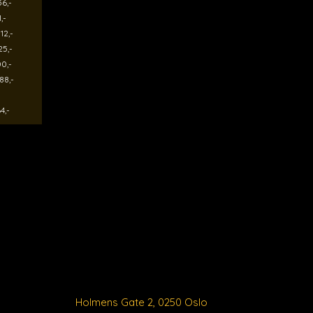
6,-
-
12,-
5,-
0,-
88,-
4,-
Holmens Gate 2, 0250 Oslo