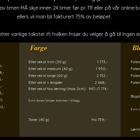
 av timen MÅ skje innen 24 timer før pr. Tlf eller på vår online 
ellers vil man bli fakturert 75% av beløpet
tter vanlige takster ift hvilken frisør du velger å gå til! Ingen
Farge
Bl
Ettervekst mini (30 g) 1 773,-
​Foli
-
Ettervekst medium (40 g) 1 950,-
Folie
-​
Ettervekst large (60 g) 2 132,-
Folie
​
​Ettervekst + lengder
​ 2 668,-
Folie
-
Ettervekst hos lærling (max 2cm) 947,-/1 774,-​
,-
Bay
,-
Evnt. toner/striper kommer i tillegg
2,-
Evnt. 
Toner (40 g) fra 759,-
Lær