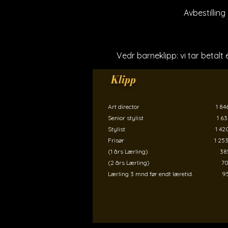
Avbestilling
Vedr barneklipp: vi tar betalt e
Klipp
Art director 1 846,
Senior stylist 1 638,
Stylist 1 420,-​
Frisør 1 253,
(1 års Lærling) 385
(2 års Lærling) 707
Lærling 3 mnd før endt læretid. 95