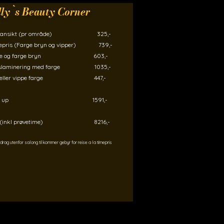
lly`s Beauty Corner
s ansikt (pr område) 325,-
epris (Farge bryn og vipper) 739,-
me og farge bryn 603,-
nslaminering med farge 1035,-
n eller vippe farge 447,-​
ake up 1591,-
d (inkl prøvetime) 8216,-
drag utenfor salong tilkommer gebyr for reise a la timepris