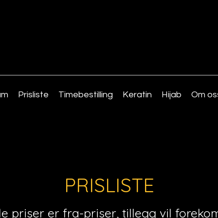
am
Prisliste
Timebestilling
Keratin
Hijab
Om os
PRISLISTE
le priser er fra-priser, tillegg vil fore