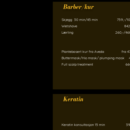
Barber/kur
Skjegg 30 min/45 min 759,-/101
Wetshave 842,
Lærling 260,-/468,
Plantebasert kur fra Aveda fra 47
Buttermask/Hio mask/ plumping mask 4
Full scalp treatment 660
Keratin
Keratin konsultasjon 15 min 396