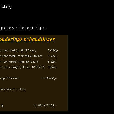
booking
 egne priser for barneklipp
onderings behandlinger
estriper mini (inntil 12 folier) 2 090,-​
striper medium (inntil 22 folier) 2 772,-
striper large (inntil 40 folier) 3 224,-
striper x-large (alt over 40 folier) 3 848,-
alage / Airtouch fra 3 640,-
toner kommer i tillegg
ling fra 884,-/2 257,-